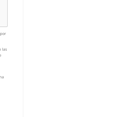
 por
 las
e
una