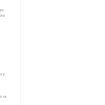
ien
jora
io y
én se