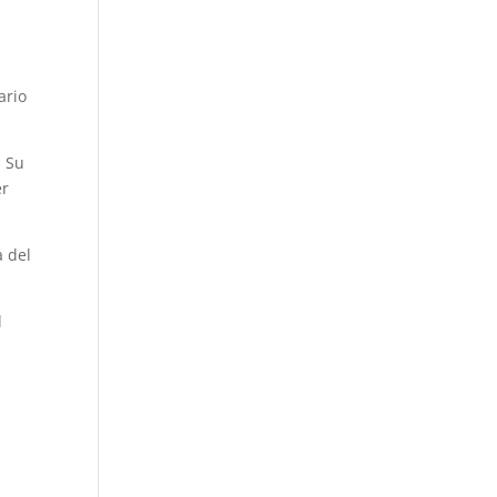
ario
. Su
er
a del
l