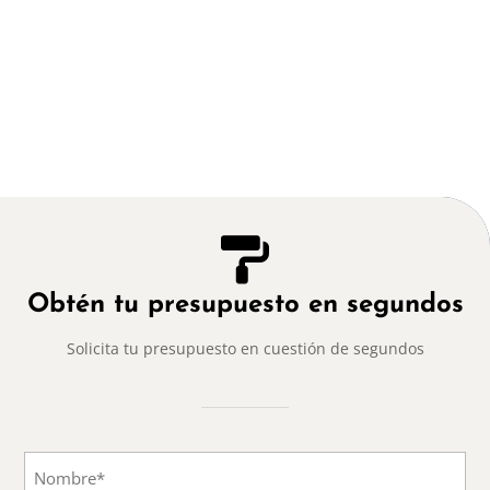
4. Entrega del proyecto
Tu hogar quedará con un acabado perfecto,
listo para que lo disfrutes.

Obtén tu presupuesto en segundos
Solicita tu presupuesto en cuestión de segundos
Nombre
*