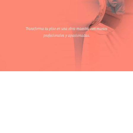
Transforma tu piso en una obra maestra con manos
profesionales y apasionadas.
OBTÉN UN PRESUPUESTO EN MENOS
DE 24 HORAS