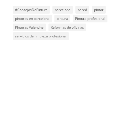
#ConsejosDePintura
barcelona
pared
pintor
pintores en barcelona
pintura
Pintura profesional
Pinturas Valentine
Reformas de oficinas
servicios de limpieza profesional
OBTÉN UN PRESUPUESTO EN MENOS
DE 24 HORAS
Solicita tu Presupuesto Ahora