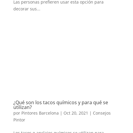
Las personas prefieren usar esta opción para
decorar sus...
¿Qué son los tacos químicos y para qué se
utilizan?
por
Pintores Barcelona
|
Oct 20, 2021
|
Consejos
Pintor
Los tacos o anclajes químicos se utilizan para