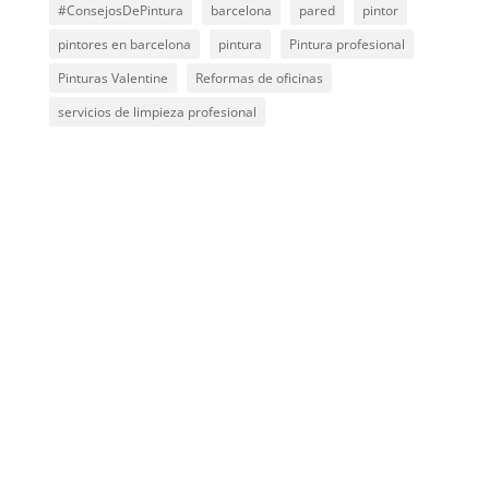
#ConsejosDePintura
barcelona
pared
pintor
pintores en barcelona
pintura
Pintura profesional
Pinturas Valentine
Reformas de oficinas
servicios de limpieza profesional
OBTÉN UN PRESUPUESTO EN MENOS
DE 24 HORAS
Solicita tu Presupuesto Ahora
Encantados de poder ayudarte Transforma tu
Espacio con Suelo Laminado: Ideas de Diseño y